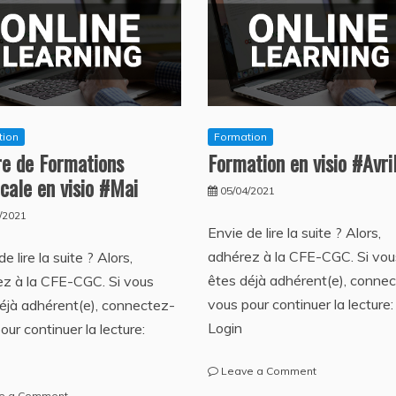
tion
Formation
re de Formations
Formation en visio #Avri
cale en visio #Mai
05/04/2021
/2021
Envie de lire la suite ? Alors,
adhérez à la CFE-CGC. Si vou
e lire la suite ? Alors,
êtes déjà adhérent(e), conne
z à la CFE-CGC. Si vous
vous pour continuer la lecture:
éjà adhérent(e), connectez-
Login
our continuer la lecture:
on
Leave a Comment
Formation
on
e a Comment