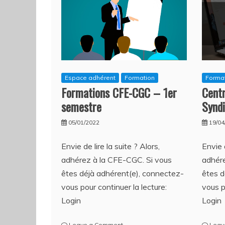
Espace adhérent
Formation
Forma
Formations CFE-CGC – 1er
Cent
semestre
Syndi
05/01/2022
19/04
Envie de lire la suite ? Alors,
Envie d
adhérez à la CFE-CGC. Si vous
adhére
êtes déjà adhérent(e), connectez-
êtes d
vous pour continuer la lecture:
vous p
Login
Login
on
Leave a Comment
Leav