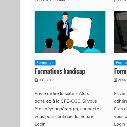
Formations
CFE-
CGC
–
1er
semestre
Formation
Forma
Formations handicap
Forma
08/03/2021
28/02
Envie de lire la suite ? Alors,
Envie d
adhérez à la CFE-CGC. Si vous
adhére
êtes déjà adhérent(e), connectez-
êtes d
vous pour continuer la lecture:
vous p
Login
Login