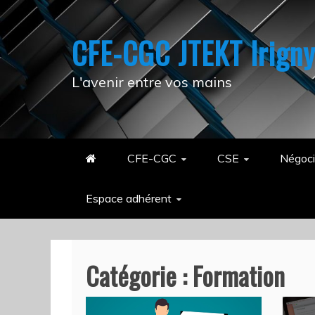
Skip
to
CFE-CGC JTEKT Irign
content
L'avenir entre vos mains
CFE-CGC
CSE
Négoci
Espace adhérent
Catégorie :
Formation