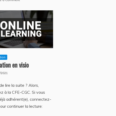
en
Centre
visio
de
#Avril
Formations
Syndicale
en
visio
#Mai
tion
tion en visio
/2021
e lire la suite ? Alors,
z à la CFE-CGC. Si vous
éjà adhérent(e), connectez-
our continuer la lecture: