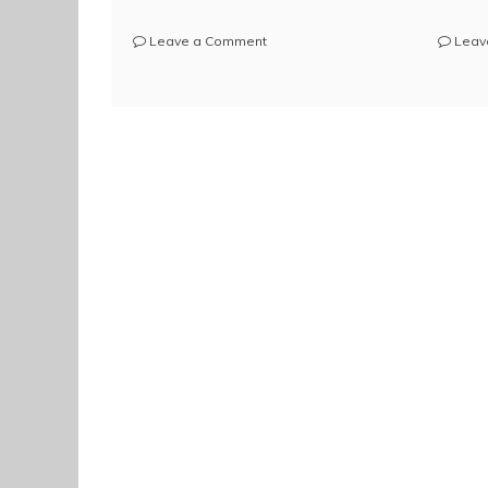
on
Leave a Comment
Leav
Formations
handicap