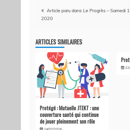
Navigation
Article paru dans Le Progrès – Samedi 
2020
de
l’article
ARTICLES SIMILAIRES
Prot
22
Protégé : Mutuelle JTEKT : une
couverture santé qui continue
de jouer pleinement son rôle
24/07/2026