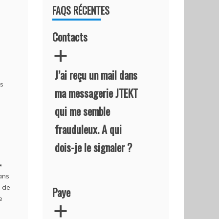
FAQS RÉCENTES
Contacts
a
J’ai reçu un mail dans
es
ma messagerie JTEKT
qui me semble
frauduleux. A qui
dois-je le signaler ?
e
ans
é de
Paye
e
a