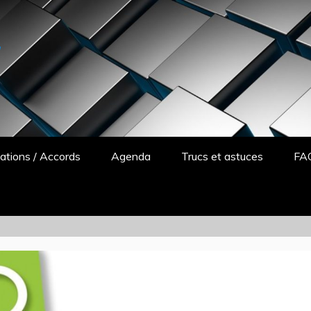
y
ations / Accords
Agenda
Trucs et astuces
FA