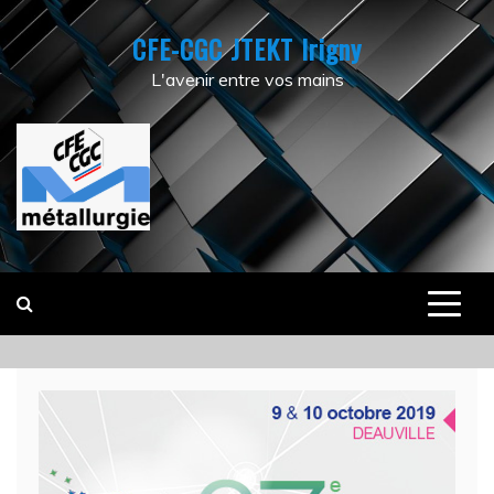
Skip
CFE-CGC JTEKT Irigny
to
content
L'avenir entre vos mains