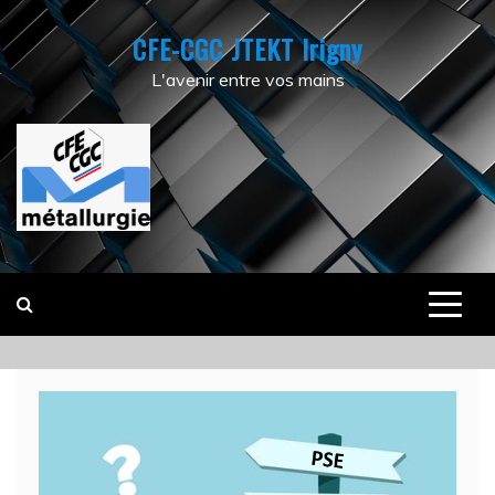
Skip
CFE-CGC JTEKT Irigny
to
content
L'avenir entre vos mains