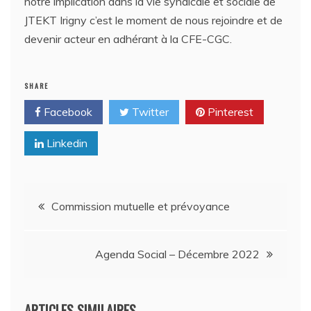
notre implication dans la vie syndicale et sociale de
JTEKT Irigny c’est le moment de nous rejoindre et de
devenir acteur en adhérant à la CFE-CGC.
SHARE
Facebook
Twitter
Pinterest
Linkedin
Navigation
Commission mutuelle et prévoyance
de
Agenda Social – Décembre 2022
l’article
ARTICLES SIMILAIRES