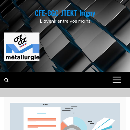
Skip
CFE-CGC JTEKT Irigny
to
content
L'avenir entre vos mains