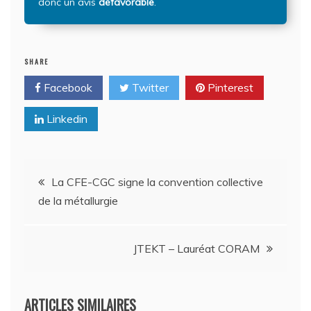
donc un avis
défavorable
.
SHARE
Facebook
Twitter
Pinterest
Linkedin
Navigation
La CFE-CGC signe la convention collective
de la métallurgie
de
l’article
JTEKT – Lauréat CORAM
ARTICLES SIMILAIRES