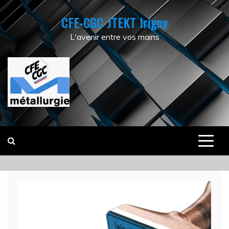
Skip
CFE-CGC JTEKT Irigny
to
content
L'avenir entre vos mains