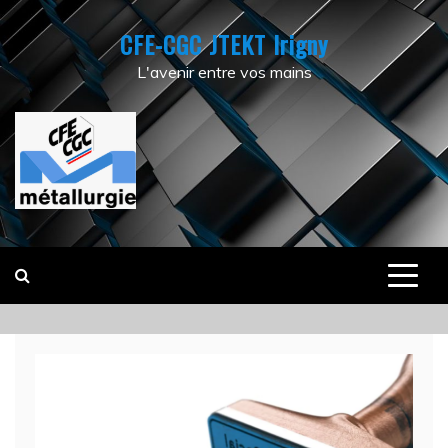
Skip
CFE-CGC JTEKT Irigny
to
content
L'avenir entre vos mains