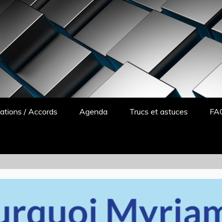
y
ations / Accords
Agenda
Trucs et astuces
FA