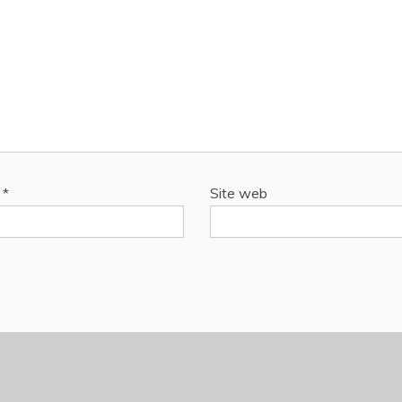
l
*
Site web
All Rights Reserved 2021.