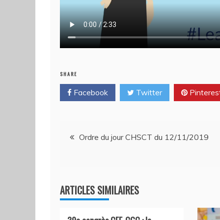
SHARE
Facebook
Twitter
Pinteres
Navigation
Ordre du jour CHSCT du 12/11/2019
de
l’article
ARTICLES SIMILAIRES