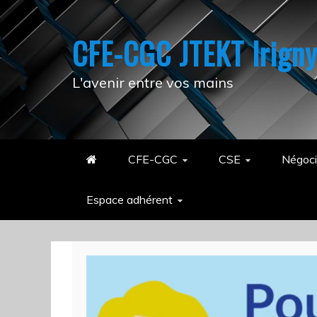
Skip
to
CFE-CGC JTEKT Irign
content
L'avenir entre vos mains
CFE-CGC
CSE
Négoci
Espace adhérent