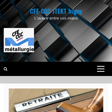
Skip
CFE-CGC JTEKT Irigny
to
content
L'avenir entre vos mains