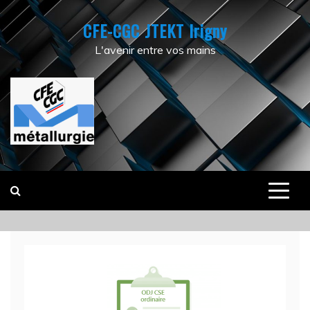
Skip
CFE-CGC JTEKT Irigny
to
content
L'avenir entre vos mains