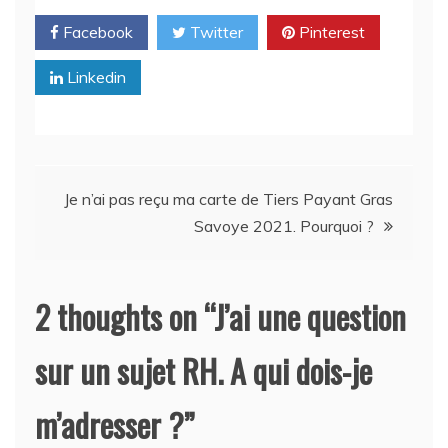
Facebook
Twitter
Pinterest
Linkedin
Navigation
Je n’ai pas reçu ma carte de Tiers Payant Gras
Savoye 2021. Pourquoi ?
de
l’article
2 thoughts on “
J’ai une question
sur un sujet RH. A qui dois-je
m’adresser ?
”