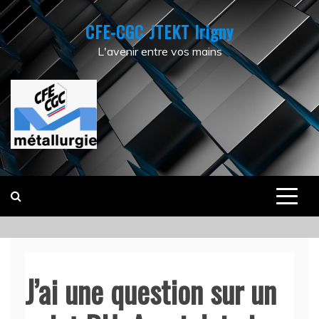
Skip
CFE-CGC JTEKT Irigny
to
content
L'avenir entre vos mains
J’ai une question sur un