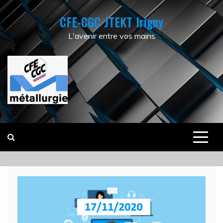
Skip
CFE-CGC JTEKT Irigny
to
content
L'avenir entre vos mains