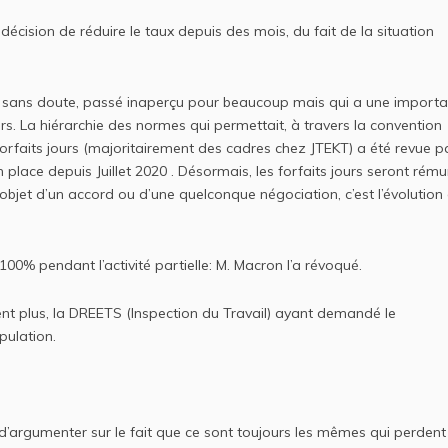
a décision de réduire le taux depuis des mois, du fait de la situation
t, sans doute, passé inaperçu pour beaucoup mais qui a une import
rs. La hiérarchie des normes qui permettait, à travers la convention
forfaits jours (majoritairement des cadres chez JTEKT) a été revue pa
 place depuis Juillet 2020 . Désormais, les forfaits jours seront rém
l’objet d’un accord ou d’une quelconque négociation, c’est l’évolution
100% pendant l’activité partielle: M. Macron l’a révoqué.
nt plus, la DREETS (Inspection du Travail) ayant demandé le
pulation.
d’argumenter sur le fait que ce sont toujours les mêmes qui perdent