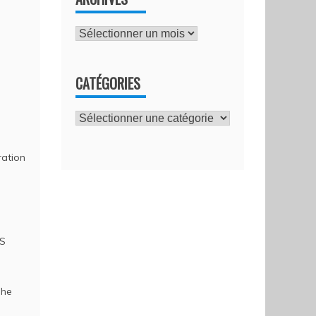
Archives
CATÉGORIES
Catégories
ration
RS
phe