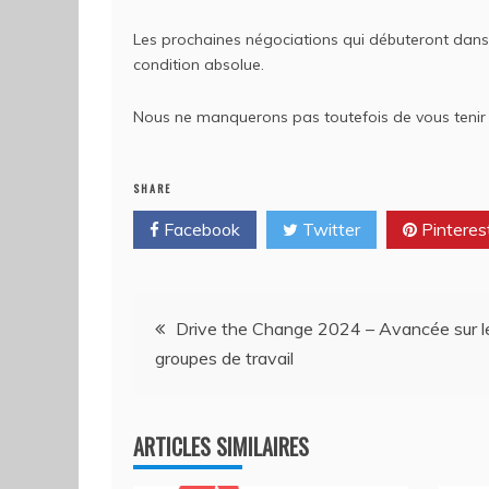
Les prochaines négociations qui débuteront dans
condition absolue.
Nous ne manquerons pas toutefois de vous tenir i
SHARE
Facebook
Twitter
Pinteres
Navigation
Drive the Change 2024 – Avancée sur l
groupes de travail
de
l’article
ARTICLES SIMILAIRES