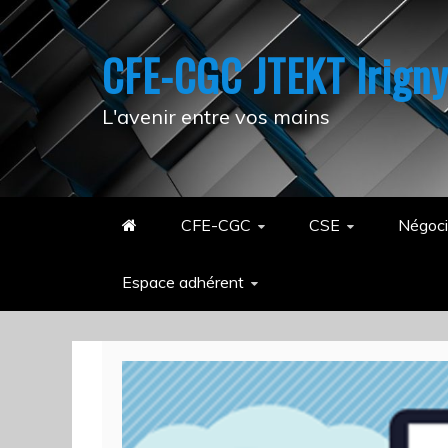
Skip
to
CFE-CGC JTEKT Irign
content
L'avenir entre vos mains
CFE-CGC
CSE
Négoci
Espace adhérent