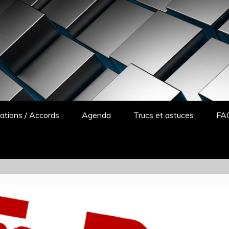
y
ations / Accords
Agenda
Trucs et astuces
FA