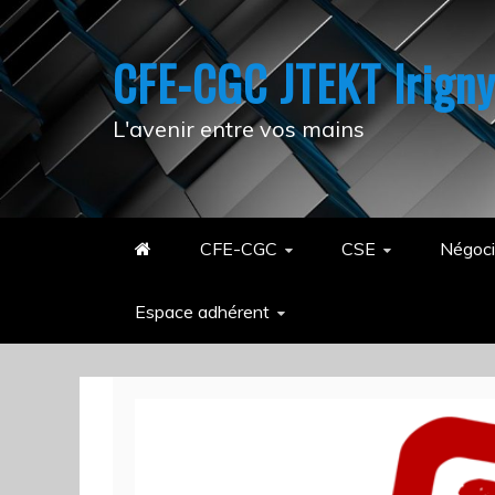
Skip
to
CFE-CGC JTEKT Irign
content
L'avenir entre vos mains
CFE-CGC
CSE
Négoci
Espace adhérent