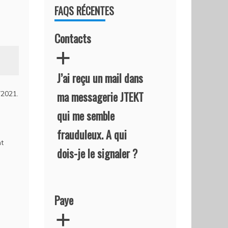
FAQS RÉCENTES
Contacts
a
J’ai reçu un mail dans
ma messagerie JTEKT
Y2021.
qui me semble
frauduleux. A qui
nt
dois-je le signaler ?
Paye
a