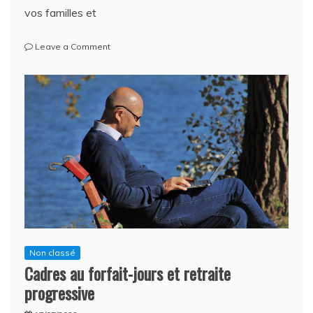
vos familles et
on
Leave a Comment
Joyeuses
fêtes
de
fin
d’année
Non classé
Cadres au forfait-jours et retraite
progressive