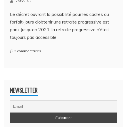
17/05/2022
Le décret ouvrant la possibilité pour les cadres au
forfait-jours d’obtenir une retraite progressive est
paru. Jusqu’en 2021, la retraite progressive n’était
toujours pas accessible
sur
2 commentaires
Cadres
au
forfait-
jours
et
retraite
NEWSLETTER
progressive