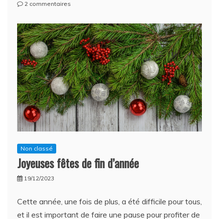
sur
2 commentaires
CSEC
Ordinaire
–
Des
explications….
Non classé
Joyeuses fêtes de fin d’année
19/12/2023
Cette année, une fois de plus, a été difficile pour tous,
et il est important de faire une pause pour profiter de