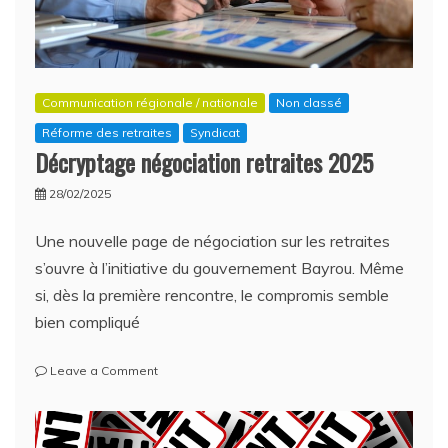
Communication régionale / nationale
Non classé
Réforme des retraites
Syndicat
Décryptage négociation retraites 2025
28/02/2025
Une nouvelle page de négociation sur les retraites
s’ouvre à l’initiative du gouvernement Bayrou. Même
si, dès la première rencontre, le compromis semble
bien compliqué
on
Leave a Comment
Décryptage
négociation
retraites