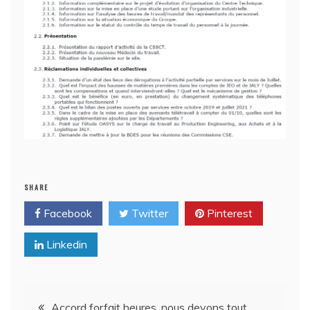
SHARE
Facebook
Twitter
Pinterest
Linkedin
Navigation
Accord forfait heures, nous devons tout