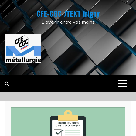
Skip
CFE-CGC JTEKT Irigny
to
content
L'avenir entre vos mains