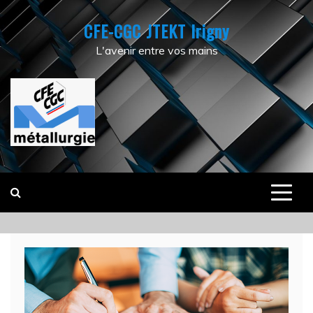
Skip
CFE-CGC JTEKT Irigny
to
content
L'avenir entre vos mains