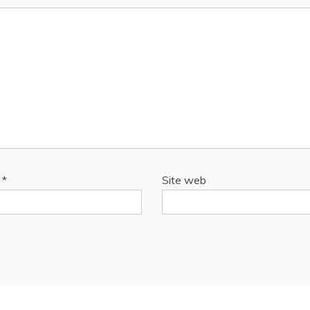
l
*
Site web