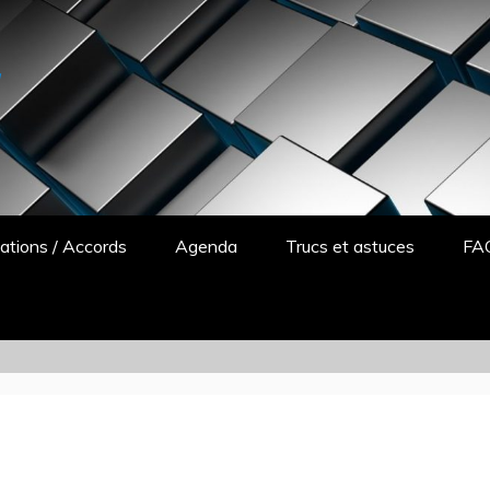
y
ations / Accords
Agenda
Trucs et astuces
FA