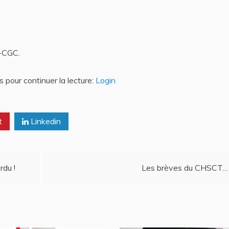
E-CGC.
 pour continuer la lecture:
Login
t
Linkedin
du !
Les brèves du CHSCT…