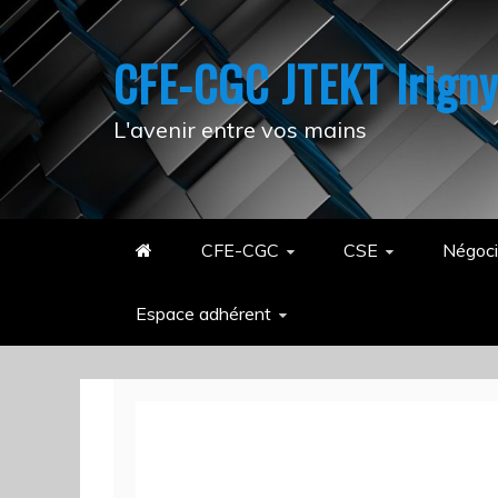
Skip
to
CFE-CGC JTEKT Irign
content
L'avenir entre vos mains
CFE-CGC
CSE
Négoci
Espace adhérent