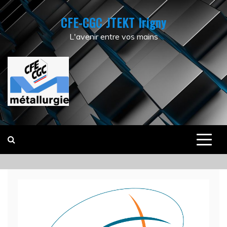
Skip
CFE-CGC JTEKT Irigny
to
content
L'avenir entre vos mains