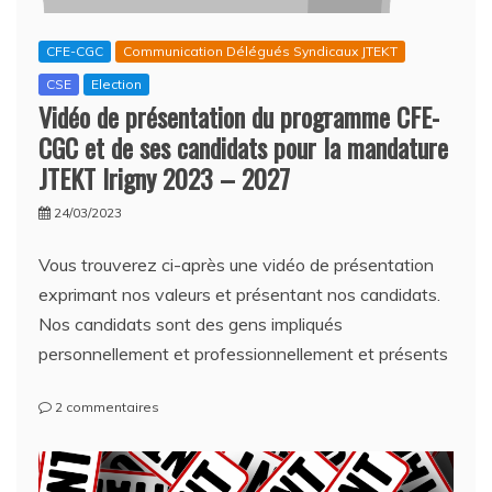
CFE-CGC
Communication Délégués Syndicaux JTEKT
CSE
Election
Vidéo de présentation du programme CFE-
CGC et de ses candidats pour la mandature
JTEKT Irigny 2023 – 2027
24/03/2023
Vous trouverez ci-après une vidéo de présentation
exprimant nos valeurs et présentant nos candidats.
Nos candidats sont des gens impliqués
personnellement et professionnellement et présents
sur
2 commentaires
Vidéo
de
présentation