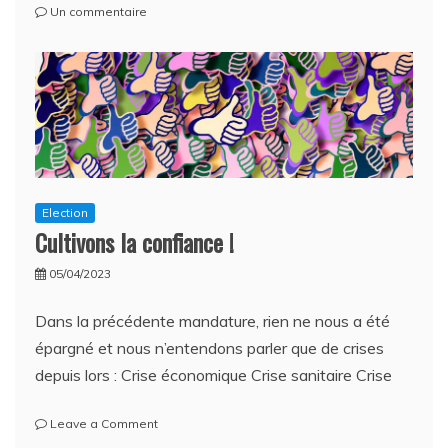
sur
Un commentaire
Les
jeux
sont
faits
!
Election
Cultivons la confiance !
05/04/2023
Dans la précédente mandature, rien ne nous a été
épargné et nous n’entendons parler que de crises
depuis lors : Crise économique Crise sanitaire Crise
on
Leave a Comment
Cultivons