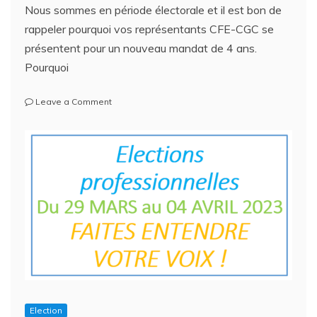
Nous sommes en période électorale et il est bon de
rappeler pourquoi vos représentants CFE-CGC se
présentent pour un nouveau mandat de 4 ans.
Pourquoi
on
Leave a Comment
Eléctions
professionnelles
–
Faites
entendre
votre
voix
(2)
!
Election