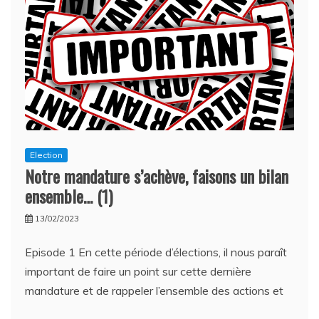
du
programme
CFE-
CGC
et
de
ses
candidats
pour
la
mandature
Election
JTEKT
Notre mandature s’achève, faisons un bilan
Irigny
2023
ensemble… (1)
–
2027
13/02/2023
Episode 1 En cette période d’élections, il nous paraît
important de faire un point sur cette dernière
mandature et de rappeler l’ensemble des actions et