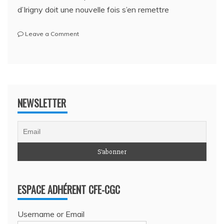
d’Irigny doit une nouvelle fois s’en remettre
on
Leave a Comment
Election
du
CSE
2023
–
2027
NEWSLETTER
à
Irigny
ESPACE ADHÉRENT CFE-CGC
Username or Email