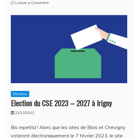
on
Leave a Comment
Notre
mandature
s’achève,
faisons
un
bilan
ensemble…
(1)
Election
Election du CSE 2023 – 2027 à Irigny
22/12/2022
Bis repetita ! Alors que les sites de Blois et Chevigny
voteront électroniquement le 7 février 2023, le site