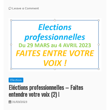
on
Leave a Comment
Voter
?
Rien
de
plus
simple
!
Election
Eléctions professionnelles – Faites
entendre votre voix (2) !
31/03/2023