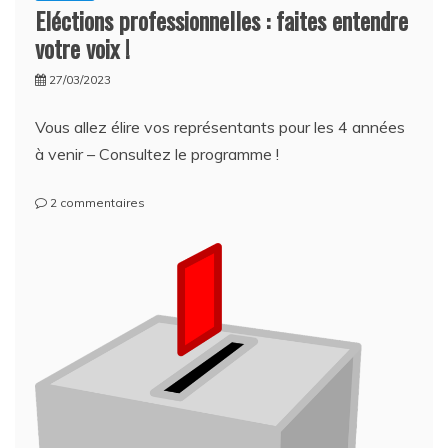
Eléctions professionnelles : faites entendre
votre voix !
27/03/2023
Vous allez élire vos représentants pour les 4 années
à venir – Consultez le programme !
sur
2 commentaires
Eléctions
professionnelles
:
faites
entendre
votre
voix
!